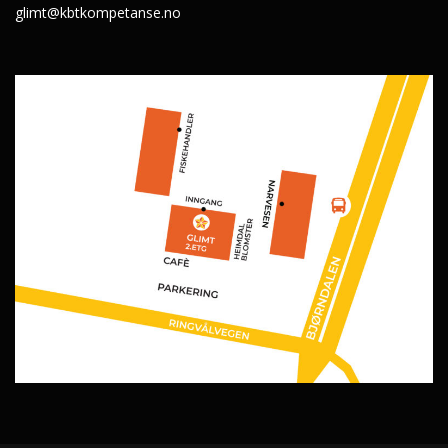
glimt@kbtkompetanse.no