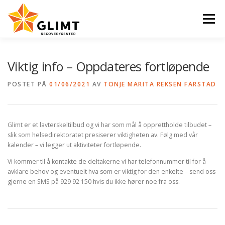
Gå
til
Meny
innhold
VI TILBYR
NYHETER
KALENDER
OM OSS
Viktig info – Oppdateres fortløpende
POSTET PÅ
01/06/2021
AV
TONJE MARITA REKSEN FARSTAD
KONTAKT
ENGLISH
Glimt er et lavterskeltilbud og vi har som mål å opprettholde tilbudet –
slik som helsedirektoratet presiserer viktigheten av. Følg med vår
kalender – vi legger ut aktiviteter fortløpende.
Vi kommer til å kontakte de deltakerne vi har telefonnummer til for å
avklare behov og eventuelt hva som er viktig for den enkelte – send oss
gjerne en SMS på 929 92 150 hvis du ikke hører noe fra oss.