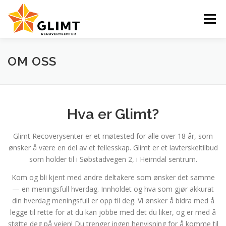
Gå
til
Meny
innhold
VI TILBYR
NYHETER
KALENDER
OM OSS
OM OSS
KONTAKT
ENGLISH
Hva er Glimt?
Glimt Recoverysenter er et møtested for alle over 18 år, som
ønsker å være en del av et fellesskap. Glimt er et lavterskeltilbud
som holder til i Søbstadvegen 2, i Heimdal sentrum.
Kom og bli kjent med andre deltakere som ønsker det samme
— en meningsfull hverdag. Innholdet og hva som gjør akkurat
din hverdag meningsfull er opp til deg. Vi ønsker å bidra med å
legge til rette for at du kan jobbe med det du liker, og er med å
støtte deg på veien! Du trenger ingen henvisning for å komme til