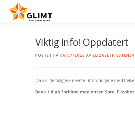
Gå
til
innhold
Viktig info! Oppdatert
POSTET PÅ
06/07/2026
AV
ELIZABETH ESTENS
Da var de tidligere nevnte utfordringene med helsep
Book tid på forhånd med enten Sara, Elizabeth