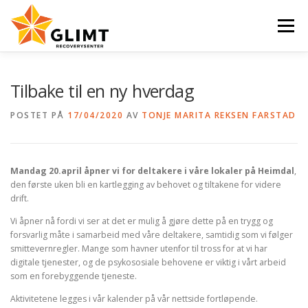
Gå
til
Meny
innhold
VI TILBYR
NYHETER
KALENDER
OM OSS
Tilbake til en ny hverdag
POSTET PÅ
17/04/2020
AV
TONJE MARITA REKSEN FARSTAD
KONTAKT
ENGLISH
Mandag 20.april åpner vi for deltakere i våre lokaler på Heimdal
,
den første uken bli en kartlegging av behovet og tiltakene for videre
drift.
Vi åpner nå fordi vi ser at det er mulig å gjøre dette på en trygg og
forsvarlig måte i samarbeid med våre deltakere, samtidig som vi følger
smittevernregler. Mange som havner utenfor til tross for at vi har
digitale tjenester, og de psykososiale behovene er viktig i vårt arbeid
som en forebyggende tjeneste.
Aktivitetene legges i vår kalender på vår nettside fortløpende.