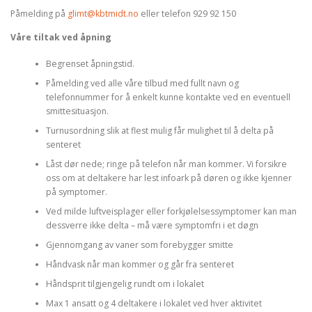
Påmelding på
glimt@kbtmidt.no
eller telefon 929 92 150
Våre tiltak ved åpning
Begrenset åpningstid.
Påmelding ved alle våre tilbud med fullt navn og
telefonnummer for å enkelt kunne kontakte ved en eventuell
smittesituasjon.
Turnusordning slik at flest mulig får mulighet til å delta på
senteret
Låst dør nede; ringe på telefon når man kommer. Vi forsikre
oss om at deltakere har lest infoark på døren og ikke kjenner
på symptomer.
Ved milde luftveisplager eller forkjølelsessymptomer kan man
dessverre ikke delta – må være symptomfri i et døgn
Gjennomgang av vaner som forebygger smitte
Håndvask når man kommer og går fra senteret
Håndsprit tilgjengelig rundt om i lokalet
Max 1 ansatt og 4 deltakere i lokalet ved hver aktivitet