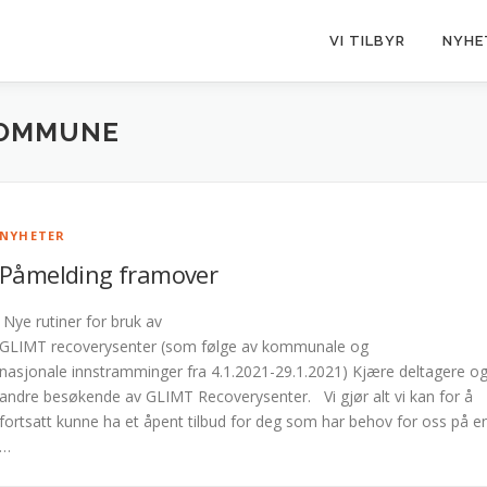
VI TILBYR
NYHE
KOMMUNE
NYHETER
Påmelding framover
Nye rutiner for bruk av
GLIMT recoverysenter (som følge av kommunale og
nasjonale innstramminger fra 4.1.2021-29.1.2021) Kjære deltagere o
andre besøkende av GLIMT Recoverysenter. Vi gjør alt vi kan for å
fortsatt kunne ha et åpent tilbud for deg som har behov for oss på e
…