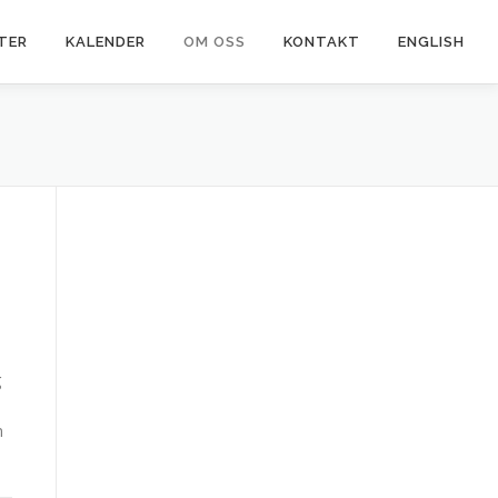
TER
KALENDER
OM OSS
KONTAKT
ENGLISH
g
n