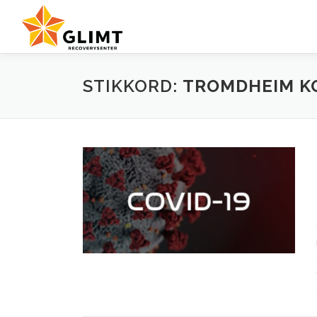
Gå
til
innhold
STIKKORD:
TROMDHEIM 