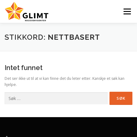
Gå
til
Meny
innhold
VI TILBYR
NYHETER
KALENDER
OM OSS
STIKKORD:
NETTBASERT
KONTAKT
ENGLISH
Intet funnet
Det ser ikke ut til at vi kan finne det du leter etter. Kanskje et søk kan
hjelpe.
Søk
etter: