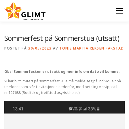
Gå
til
Meny
innhold
VI TILBYR
NYHETER
KALENDER
OM OSS
Sommerfest på Sommerstua (utsatt)
POSTET PÅ
30/05/2023
AV
TONJE MARITA REKSEN FARSTAD
KONTAKT
ENGLISH
Obs! Sommerfesten er utsatt og mer info om dato vil komme.
Vi har blitt invitert på sommerfest. Alle må melde seg på individuelt på
telefonnr som står i invitasjonen nedenfor, med betaling via vipps til
nr.127688 (Botiltak og treffsted psykisk helse).