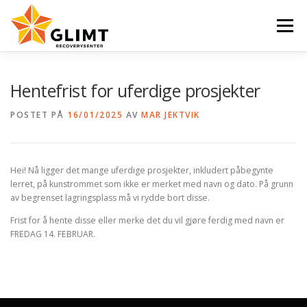
Gå
til
Meny
innhold
VI TILBYR
NYHETER
KALENDER
OM OSS
Hentefrist for uferdige prosjekter
POSTET PÅ
16/01/2025
AV
MAR JEKTVIK
KONTAKT
ENGLISH
Hei! Nå ligger det mange uferdige prosjekter, inkludert påbegynte
lerret, på kunstrommet som ikke er merket med navn og dato. På grunn
av begrenset lagringsplass må vi rydde bort disse.
Frist for å hente disse eller merke det du vil gjøre ferdig med navn er
FREDAG 14. FEBRUAR.