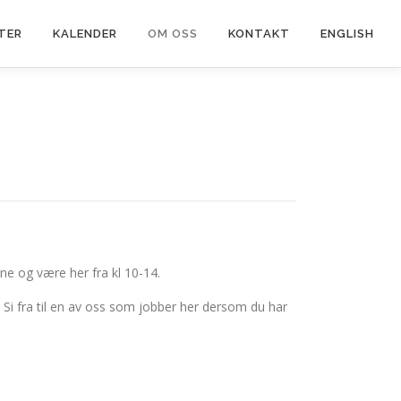
TER
KALENDER
OM OSS
KONTAKT
ENGLISH
ne og være her fra kl 10-14.
l. Si fra til en av oss som jobber her dersom du har