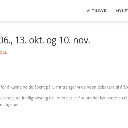
VI TILBYR
NYHE
., 13. okt. og 10. nov.
VOLL
or å kunne holde åpent på Glimt trenger vi da noen deltakere til å åp
allerede en frivillig onsdag 06., men det er fint om det kan være en ti
se dagene.