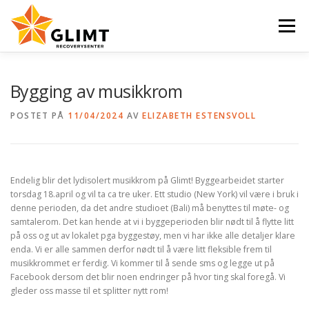
Gå
til
Meny
innhold
VI TILBYR
NYHETER
KALENDER
OM OSS
Bygging av musikkrom
POSTET PÅ
11/04/2024
AV
ELIZABETH ESTENSVOLL
KONTAKT
ENGLISH
Endelig blir det lydisolert musikkrom på Glimt! Byggearbeidet starter
torsdag 18.april og vil ta ca tre uker. Ett studio (New York) vil være i bruk i
denne perioden, da det andre studioet (Bali) må benyttes til møte- og
samtalerom. Det kan hende at vi i byggeperioden blir nødt til å flytte litt
på oss og ut av lokalet pga byggestøy, men vi har ikke alle detaljer klare
enda. Vi er alle sammen derfor nødt til å være litt fleksible frem til
musikkrommet er ferdig. Vi kommer til å sende sms og legge ut på
Facebook dersom det blir noen endringer på hvor ting skal foregå. Vi
gleder oss masse til et splitter nytt rom!