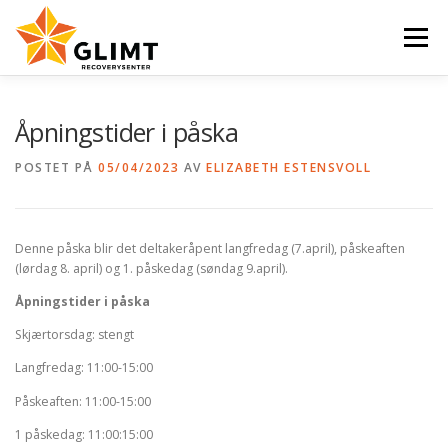
Gå
til
Meny
innhold
VI TILBYR
NYHETER
KALENDER
OM OSS
Åpningstider i påska
POSTET PÅ
05/04/2023
AV
ELIZABETH ESTENSVOLL
KONTAKT
ENGLISH
Denne påska blir det deltakeråpent langfredag (7.april), påskeaften
(lørdag 8. april) og 1. påskedag (søndag 9.april).
Åpningstider i påska
Skjærtorsdag: stengt
Langfredag: 11:00-15:00
Påskeaften: 11:00-15:00
1 påskedag: 11:00:15:00