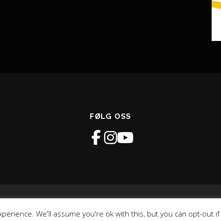
FØLG OSS
avsrett © 2026 GLIMT Recoverysenter
–
OnePress
tema av FameTh
perience. We'll assume you're ok with this, but you can opt-out i