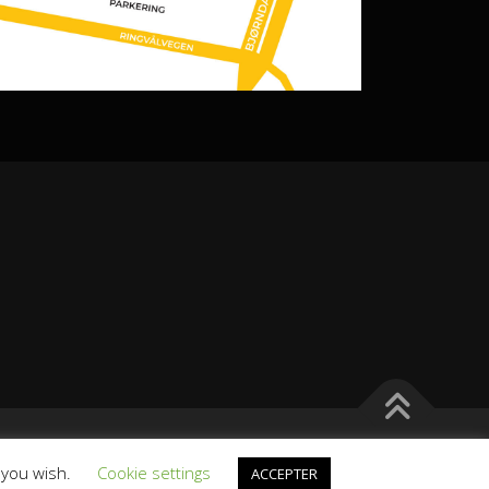
emes
f you wish.
Cookie settings
ACCEPTER