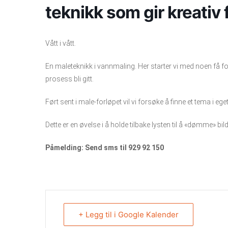
teknikk som gir kreativ f
Vått i vått.
En maleteknikk i vannmaling. Her starter vi med noen få for
prosess bli gitt.
Ført sent i male-forløpet vil vi forsøke å finne et tema i eget 
Dette er en øvelse i å holde tilbake lysten til å «dømme» bilde
Påmelding: Send sms til 929 92 150
+ Legg til i Google Kalender