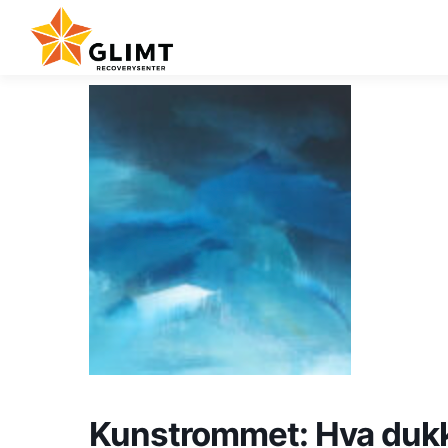
Gå
til
innhold
Kunstrommet: Hva dukke