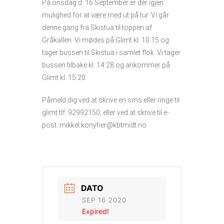
På onsdag d. 16 September er der igjen
mulighed for at være med ut på tur. Vi går
denne gang fra Skistua til toppen af
Gråkallen. Vi mødes på Glimt kl. 10.15 og
tager bussen til Skistua i samlet flok. Vi tager
bussen tilbake kl. 14.28 og ankommer på
Glimt kl. 15.20.
Påmeld dig ved at skrive en sms eller ringe til
glimt tlf: 92992150, eller ved at skrive til e-
post: mikkel.konyher@kbtmidt.no
DATO
SEP 16 2020
Expired!