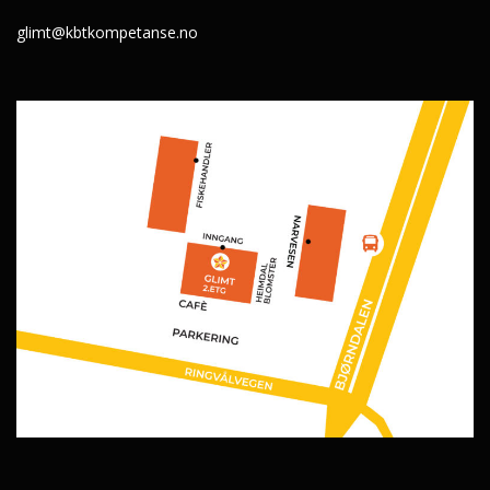
glimt@kbtkompetanse.no