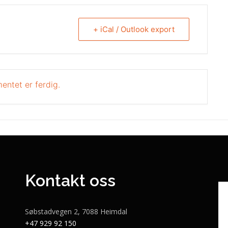
+ iCal / Outlook export
entet er ferdig.
Kontakt oss
Søbstadvegen 2, 7088 Heimdal
+47 929 92 150