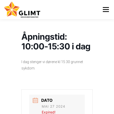
Gå
til
Meny
innhold
VI TILBYR
NYHETER
KALENDER
OM OSS
Åpningstid:
10:00-15:30 i dag
KONTAKT
ENGLISH
I dag stenger vi dørene kl 15:30 grunnet
sykdom.
DATO
MAI 27 2024
Expired!