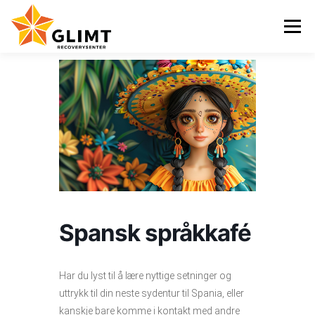
Gå
til
Meny
innhold
VI TILBYR
NYHETER
KALENDER
OM OSS
KONTAKT
ENGLISH
Spansk språkkafé
Har du lyst til å lære nyttige setninger og
uttrykk til din neste sydentur til Spania, eller
kanskje bare komme i kontakt med andre