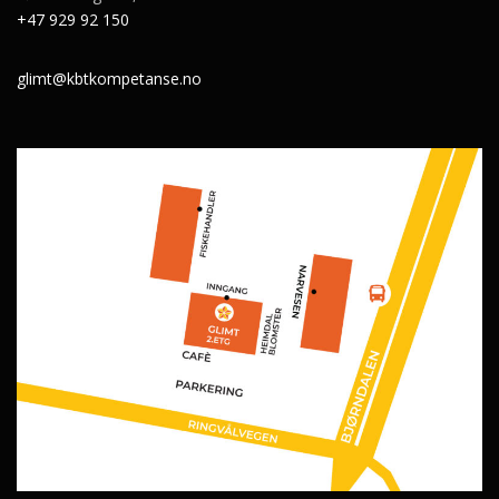
+47 929 92 150
glimt@kbtkompetanse.no