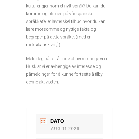
kulturer gjennom et nytt språk? Da kan du
komme og bli med på vår spanske
språkkafé; et lavterskel tilbud hvor du kan
lære morsomme og nyttige fakta og
begreper på dette språket (med en
meksikansk vri ;)).
Meld deg på for å finne ut hvor mange vi er!
Husk at vi er avhengige av interesse og
påmeldinger for å kunne fortsette å tilby
denne aktiviteten.
DATO
AUG 11 2026