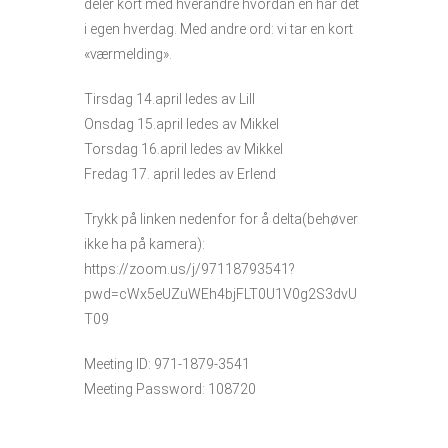
deler kort med hverandre hvordan en har det
i egen hverdag. Med andre ord: vi tar en kort
«værmelding».
Tirsdag 14.april ledes av Lill
Onsdag 15.april ledes av Mikkel
Torsdag 16.april ledes av Mikkel
Fredag 17. april ledes av Erlend
Trykk på linken nedenfor for å delta(behøver
ikke ha på kamera):
https://zoom.us/j/97118793541?
pwd=cWx5eUZuWEh4bjFLT0U1V0g2S3dvU
T09
Meeting ID: 971-1879-3541
Meeting Password: 108720