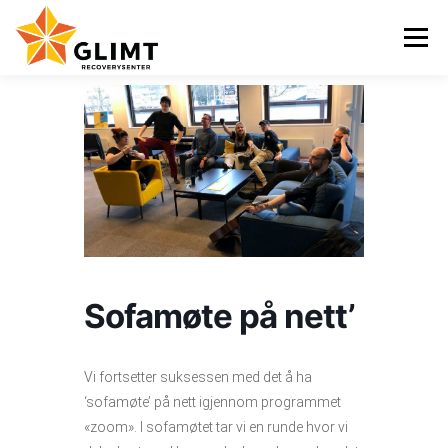
Gå
til
Meny
innhold
VI TILBYR
NYHETER
KALENDER
OM OSS
KONTAKT
ENGLISH
Sofamøte på nett’
Vi fortsetter suksessen med det å ha
‘sofamøte’ på nett igjennom programmet
«zoom». I sofamøtet tar vi en runde hvor vi