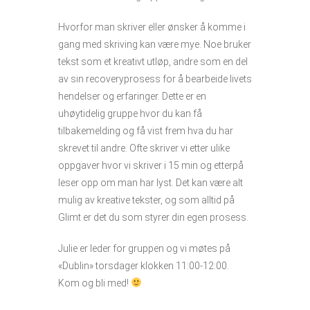
Hvorfor man skriver eller ønsker å komme i
gang med skriving kan være mye. Noe bruker
tekst som et kreativt utløp, andre som en del
av sin recoveryprosess for å bearbeide livets
hendelser og erfaringer. Dette er en
uhøytidelig gruppe hvor du kan få
tilbakemelding og få vist frem hva du har
skrevet til andre. Ofte skriver vi etter ulike
oppgaver hvor vi skriver i 15 min og etterpå
leser opp om man har lyst. Det kan være alt
mulig av kreative tekster, og som alltid på
Glimt er det du som styrer din egen prosess.
Julie er leder for gruppen og vi møtes på
«Dublin» torsdager klokken 11:00-12:00.
Kom og bli med!