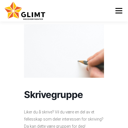
Gå
til
Meny
innhold
VI TILBYR
NYHETER
KALENDER
OM OSS
KONTAKT
ENGLISH
Skrivegruppe
Liker du å skrive? Vil du være en del av et
fellesskap som deler interessen for skriving?
Da kan dette være gruppen for deg!