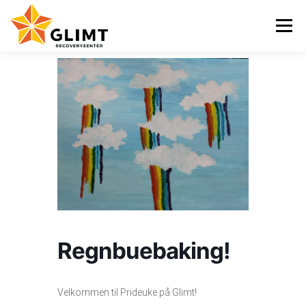
Gå
til
Meny
innhold
VI TILBYR
NYHETER
KALENDER
OM OSS
KONTAKT
ENGLISH
Regnbuebaking!
Velkommen til Prideuke på Glimt!