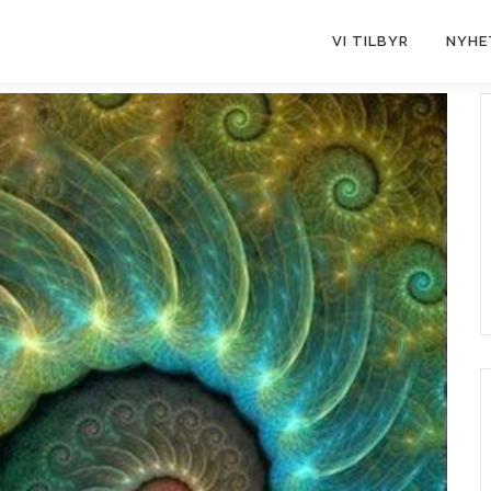
VI TILBYR
NYHE