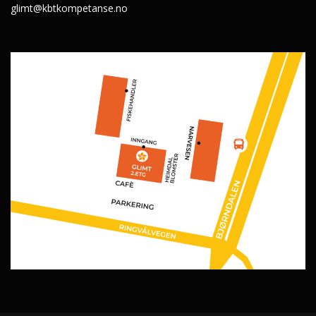
glimt@kbtkompetanse.no