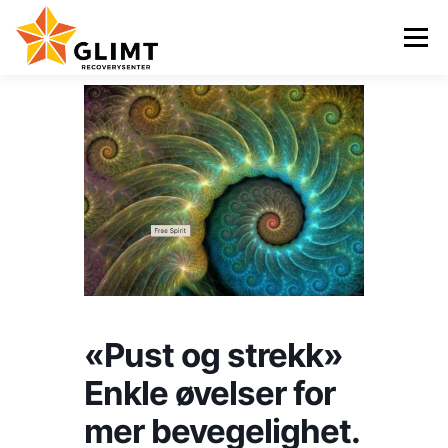
Gå
til
Meny
innhold
VI TILBYR
NYHETER
KALENDER
OM OSS
KONTAKT
ENGLISH
«Pust og strekk»
Enkle øvelser for
mer bevegelighet.