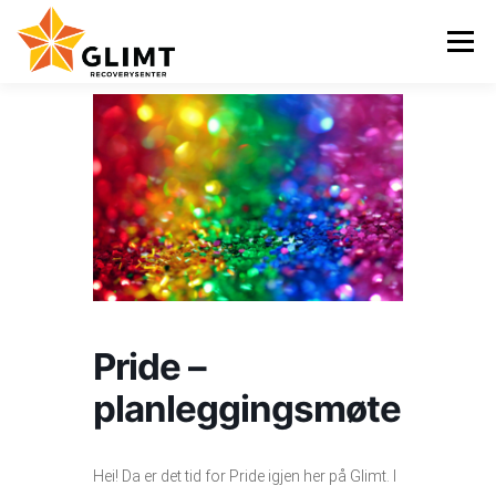
Gå
til
Meny
innhold
VI TILBYR
NYHETER
KALENDER
OM OSS
KONTAKT
ENGLISH
Pride –
planleggingsmøte
Hei! Da er det tid for Pride igjen her på Glimt. I