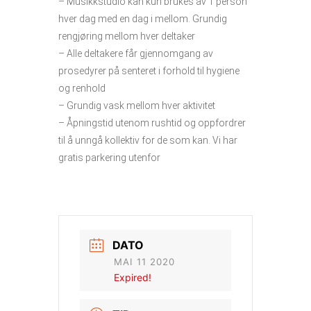
– Musikkstudio kan kun brukes av 1 person
hver dag med en dag i mellom. Grundig
rengjøring mellom hver deltaker
– Alle deltakere får gjennomgang av
prosedyrer på senteret i forhold til hygiene
og renhold
– Grundig vask mellom hver aktivitet
– Åpningstid utenom rushtid og oppfordrer
til å unngå kollektiv for de som kan. Vi har
gratis parkering utenfor
DATO
MAI 11 2020
Expired!