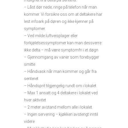
– Låst dør nede; ringe på telefon når man
kommer. Vi forsikre oss om at deltakere har
lest infoark på døren og ikke kjenner på
symptomer.
– Ved milde luftveisplager eller
forkjølelsessymptomer kan man dessverre
ikke delta – må være symptomfri i et døgn
– Gjennomgang av vaner som forebygger
smitte
– Håndvask når man kommer og går fra
senteret
– Håndsprit tilgjengelig rundt om i lokalet
– Max 1 ansatt og 4 deltakere i lokalet ved
hver aktivitet
– 2 meter avstand mellom alle i lokalet
– Ingen servering – kjøkken avstengt inntil
videre