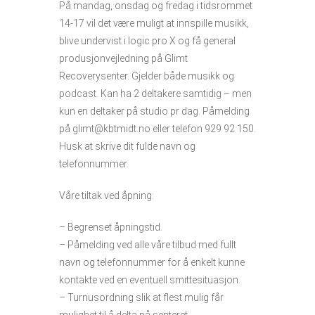
På mandag, onsdag og fredag i tidsrommet
14-17 vil det være muligt at innspille musikk,
blive undervist i logic pro X og få general
produsjonvejledning på Glimt
Recoverysenter. Gjelder både musikk og
podcast. Kan ha 2 deltakere samtidig – men
kun en deltaker på studio pr dag. Påmelding
på glimt@kbtmidt.no eller telefon 929 92 150.
Husk at skrive dit fulde navn og
telefonnummer.
Våre tiltak ved åpning:
– Begrenset åpningstid.
– Påmelding ved alle våre tilbud med fullt
navn og telefonnummer for å enkelt kunne
kontakte ved en eventuell smittesituasjon.
– Turnusordning slik at flest mulig får
mulighet til å delta på senteret