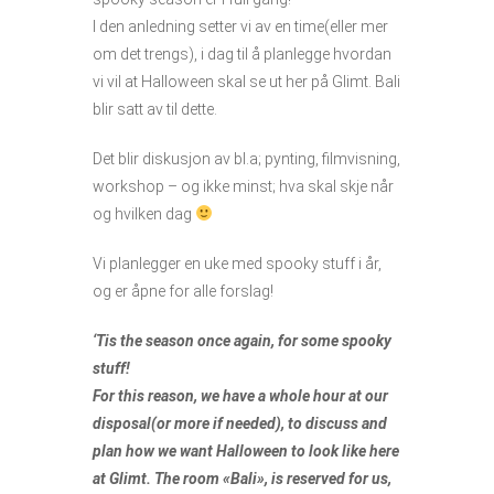
I den anledning setter vi av en time(eller mer
om det trengs), i dag til å planlegge hvordan
vi vil at Halloween skal se ut her på Glimt. Bali
blir satt av til dette.
Det blir diskusjon av bl.a; pynting, filmvisning,
workshop – og ikke minst; hva skal skje når
og hvilken dag
Vi planlegger en uke med spooky stuff i år,
og er åpne for alle forslag!
‘Tis the season once again, for some spooky
stuff!
For this reason, we have a whole hour at our
disposal(or more if needed), to discuss and
plan how we want Halloween to look like here
at Glimt. The room «Bali», is reserved for us,