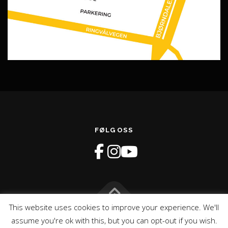
FØLG OSS
This website uses cookies to improve your experience. We'll
Opphavsrett © 2026 GLIMT Recoverysenter
–
OnePress
tema
assume you're ok with this, but you can opt-out if you wish.