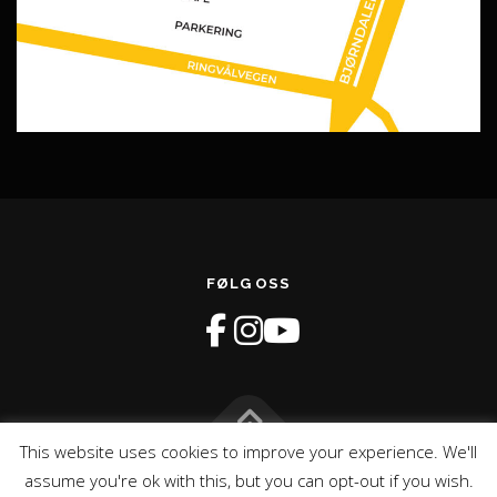
FØLG OSS
This website uses cookies to improve your experience. We'll
Opphavsrett © 2026 GLIMT Recoverysenter
–
OnePress
tema
assume you're ok with this, but you can opt-out if you wish.