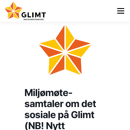
Gå
til
Meny
innhold
VI TILBYR
NYHETER
KALENDER
OM OSS
KONTAKT
ENGLISH
Miljømøte-
samtaler om det
sosiale på Glimt
(NB! Nytt