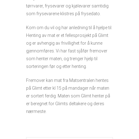
tørrvarer, frysevarer og kjølevarer samtidig
som frysevarene klistres på frysedato.
Kom om du vil og har anledning til å hjelpe til.
Henting av mat er et fellesprosjekt på Glimt
og er avhengig av frivillighet for å kunne
gjennomføres. Vi har fast sjåfør fremover
som henter maten, og trenger hjelp til
sorteringen før og etter henting.
Fremover kan mat fra Matsentralen hentes
på Glimt etter kl 15 på mandager når maten
er sortert ferdig. Maten som Glimt henter på
er beregnet for Glimts deltakere og deres
nærmeste.