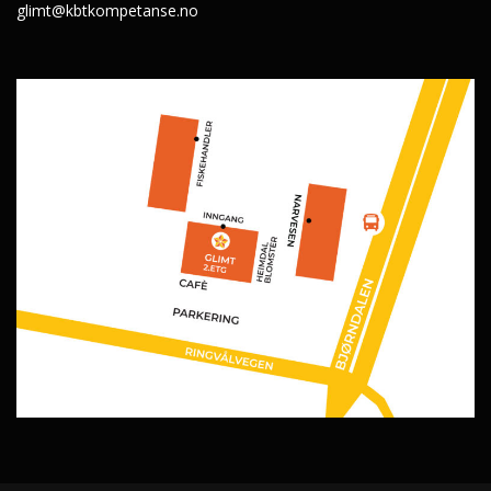
glimt@kbtkompetanse.no