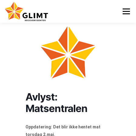
Gå
til
Meny
innhold
VI TILBYR
NYHETER
KALENDER
OM OSS
KONTAKT
ENGLISH
Avlyst:
Matsentralen
Oppdatering: Det blir ikke hentet mat
torsdag 2.mai.