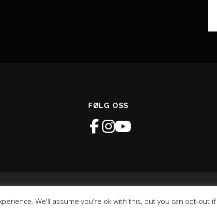
FØLG OSS
avsrett © 2026 GLIMT Recoverysenter
–
OnePress
tema av FameTh
perience. We'll assume you're ok with this, but you can opt-out i