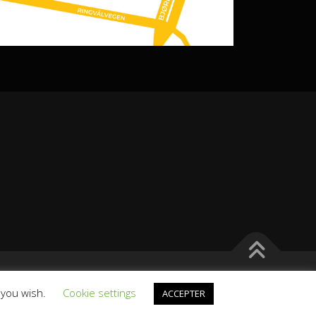
emes
f you wish.
Cookie settings
ACCEPTER