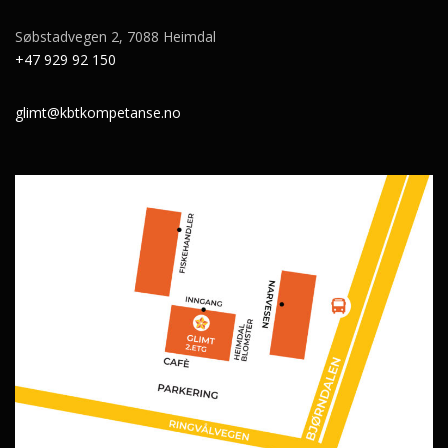
Søbstadvegen 2, 7088 Heimdal
+47 929 92 150
glimt@kbtkompetanse.no