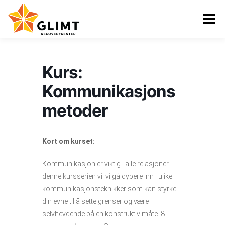
Gå
til
Meny
innhold
VI TILBYR
NYHETER
KALENDER
OM OSS
Kurs:
Kommunikasjons
KONTAKT
ENGLISH
metoder
Kort om kurset:
Kommunikasjon er viktig i alle relasjoner. I
denne kursserien vil vi gå dypere inn i ulike
kommunikasjonsteknikker som kan styrke
din evne til å sette grenser og være
selvhevdende på en konstruktiv måte. 8