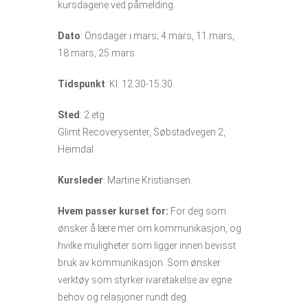
kursdagene ved påmelding.
Dato
: Onsdager i mars; 4.mars, 11.mars,
18.mars, 25.mars.
Tidspunkt
: Kl. 12.30-15.30.
Sted
: 2.etg
Glimt Recoverysenter, Søbstadvegen 2,
Heimdal.
Kursleder
: Martine Kristiansen.
Hvem passer kurset for:
For deg som
ønsker å lære mer om kommunikasjon, og
hvilke muligheter som ligger innen bevisst
bruk av kommunikasjon. Som ønsker
verktøy som styrker ivaretakelse av egne
behov og relasjoner rundt deg.