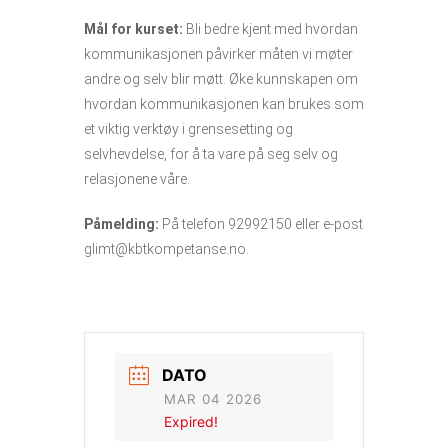
Mål for kurset:
Bli bedre kjent med hvordan
kommunikasjonen påvirker måten vi møter
andre og selv blir møtt. Øke kunnskapen om
hvordan kommunikasjonen kan brukes som
et viktig verktøy i grensesetting og
selvhevdelse, for å ta vare på seg selv og
relasjonene våre.
Påmelding:
På telefon 92992150 eller e-post
glimt@kbtkompetanse.no.
DATO
MAR 04 2026
Expired!