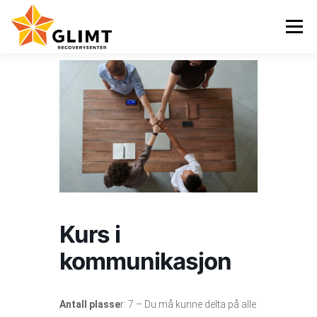
Gå
til
Meny
innhold
VI TILBYR
NYHETER
KALENDER
OM OSS
KONTAKT
ENGLISH
Kurs i
kommunikasjon
Antall plasse
r: 7 – Du må kunne delta på alle