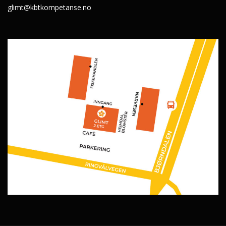
glimt@kbtkompetanse.no