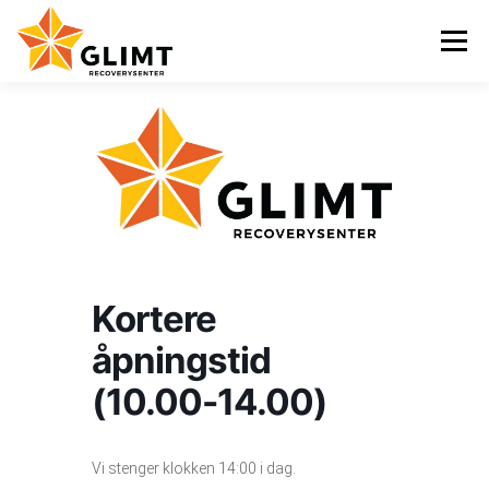
Gå
til
Meny
innhold
VI TILBYR
NYHETER
KALENDER
OM OSS
KONTAKT
ENGLISH
Kortere
åpningstid
(10.00-14.00)
Vi stenger klokken 14:00 i dag.