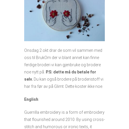
Onsdag 2.okt drar de som vil sammen med
oss til BrukOm der vi blant annet kan finne
ferdige broderi vi kan gjenbruke og brodere
noe nytt på.
P.S: dette må du betale for
selv.
Du kan også brodere på broderistoff vi
har fra før av på Glimt. Dette koster ikke noe.
English
:
Guerrilla embroidery is a form of embroidery
that flourished around 2010. By using cross-
stitch and humorous or ironic texts, it