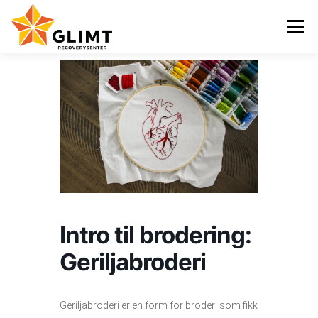
Gå
til
Meny
innhold
VI TILBYR
NYHETER
KALENDER
OM OSS
KONTAKT
ENGLISH
Intro til brodering:
Geriljabroderi
Geriljabroderi er en form for broderi som fikk