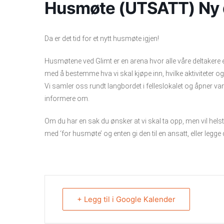
Husmøte (UTSATT) Ny 
Da er det tid for et nytt husmøte igjen!
Husmøtene ved Glimt er en arena hvor alle våre deltakere 
med å bestemme hva vi skal kjøpe inn, hvilke aktiviteter og k
Vi samler oss rundt langbordet i felleslokalet og åpner va
informere om.
Om du har en sak du ønsker at vi skal ta opp, men vil hels
med ‘for husmøte’ og enten gi den til en ansatt, eller legge
+ Legg til i Google Kalender