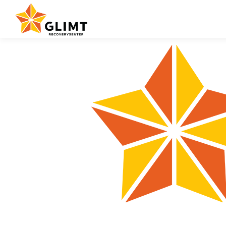
Gå
til
innhold