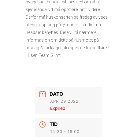
bygget har huseier gitt beskjed om at all
sjenerende lyd må opphøre inntil videre.
Derfor må huskonserten på fredag avlyses i
tillegg til spilling på lørdager. I studio må
headset benyttes. Dere vil få nærmere
informasjon om dette på husmøtet på
tirsdag. Vi beklager ulempen dette medfører!
Hilsen Team Glimt
DATO
APR 29 2022
Expired!
TID
14:30 - 16:00