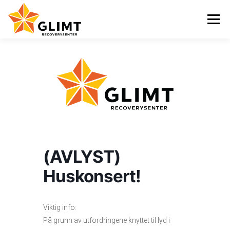
Gå
til
Meny
innhold
VI TILBYR
NYHETER
KALENDER
OM OSS
KONTAKT
ENGLISH
(AVLYST)
Huskonsert!
Viktig info:
På grunn av utfordringene knyttet til lyd i