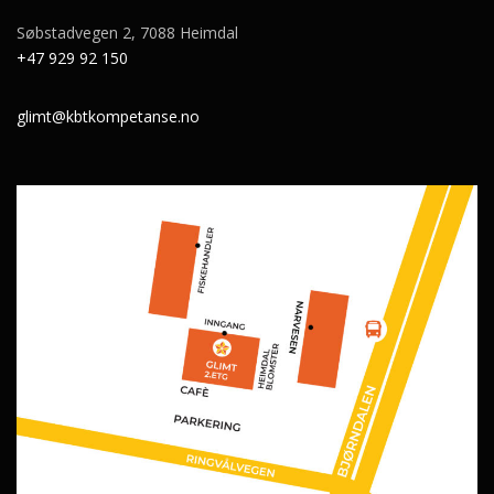
Søbstadvegen 2, 7088 Heimdal
+47 929 92 150
glimt@kbtkompetanse.no