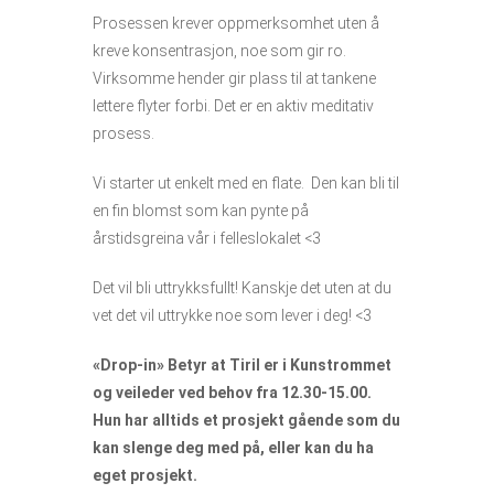
Prosessen krever oppmerksomhet uten å
kreve konsentrasjon, noe som gir ro.
Virksomme hender gir plass til at tankene
lettere flyter forbi. Det er en aktiv meditativ
prosess.
Vi starter ut enkelt med en flate. Den kan bli til
en fin blomst som kan pynte på
årstidsgreina vår i felleslokalet <3
Det vil bli uttrykksfullt! Kanskje det uten at du
vet det vil uttrykke noe som lever i deg! <3
«Drop-in» Betyr at Tiril er i Kunstrommet
og veileder ved behov fra 12.30-15.00.
Hun har alltids et prosjekt gående som du
kan slenge deg med på, eller kan du ha
eget prosjekt.