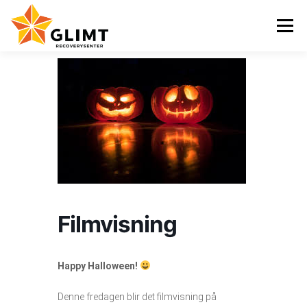
Gå
til
Meny
innhold
VI TILBYR
NYHETER
KALENDER
OM OSS
KONTAKT
ENGLISH
Filmvisning
Happy Halloween!
Denne fredagen blir det filmvisning på