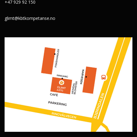
+47 929 92 150
glimt@kbtkompetanse.no