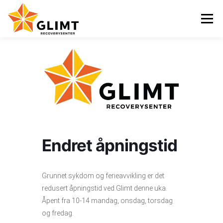
Gå
til
Meny
innhold
VI TILBYR
NYHETER
KALENDER
OM OSS
KONTAKT
ENGLISH
Endret åpningstid
Grunnet sykdom og ferieavvikling er det
redusert åpningstid ved Glimt denne uka.
Åpent fra 10-14 mandag, onsdag, torsdag
og fredag.