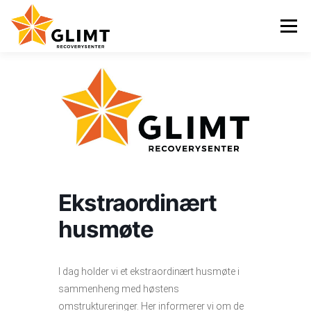
Gå
til
Meny
innhold
VI TILBYR
NYHETER
KALENDER
OM OSS
KONTAKT
ENGLISH
Ekstraordinært
husmøte
I dag holder vi et ekstraordinært husmøte i
sammenheng med høstens
omstruktureringer. Her informerer vi om de