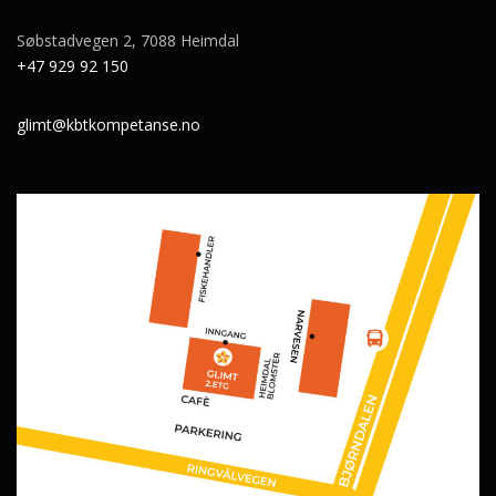
Søbstadvegen 2, 7088 Heimdal
+47 929 92 150
glimt@kbtkompetanse.no