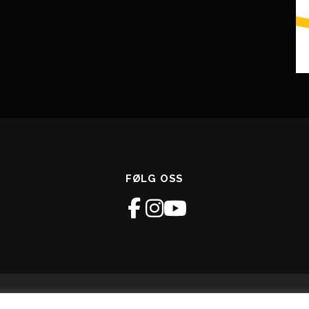
FØLG OSS
avsrett © 2026 GLIMT Recoverysenter
–
OnePress
tema av FameTh