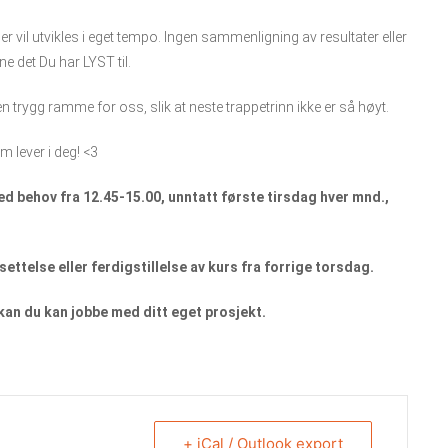
ser vil utvikles i eget tempo. Ingen sammenligning av resultater eller
ne det Du har LYST til.
en trygg ramme for oss, slik at neste trappetrinn ikke er så høyt.
om lever i deg! <3
ved behov fra 12.45-15.00, unntatt første tirsdag hver mnd.,
ettelse eller ferdigstillelse av kurs fra forrige torsdag.
 kan du kan jobbe med ditt eget prosjekt.
+ iCal / Outlook export