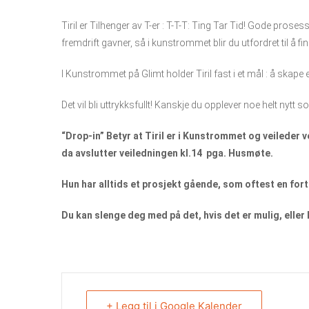
Tiril er Tilhenger av T-er : T-T-T: Ting Tar Tid! Gode proses
fremdrift gavner, så i kunstrommet blir du utfordret til å fin
I Kunstrommet på Glimt holder Tiril fast i et mål : å skape 
Det vil bli uttrykksfullt! Kanskje du opplever noe helt nytt s
“Drop-in” Betyr at Tiril er i Kunstrommet og veileder 
da avslutter veiledningen kl.14 pga. Husmøte.
Hun har alltids et prosjekt gående, som oftest en forts
Du kan slenge deg med på det, hvis det er mulig, eller
+ Legg til i Google Kalender