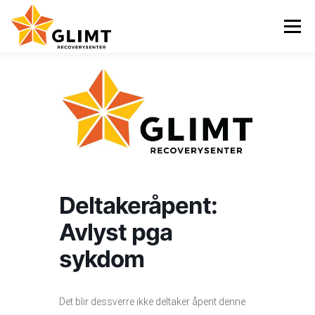
Gå
til
Meny
innhold
VI TILBYR
NYHETER
KALENDER
OM OSS
KONTAKT
ENGLISH
Deltakeråpent:
Avlyst pga
sykdom
Det blir dessverre ikke deltaker åpent denne