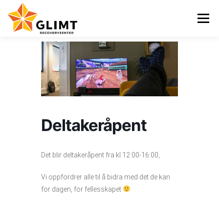
Gå
til
Meny
innhold
VI TILBYR
NYHETER
KALENDER
OM OSS
KONTAKT
ENGLISH
Deltakeråpent
Det blir deltakeråpent fra kl 12:00-16:00,
Vi oppfordrer alle til å bidra med det de kan
for dagen, for fellesskapet