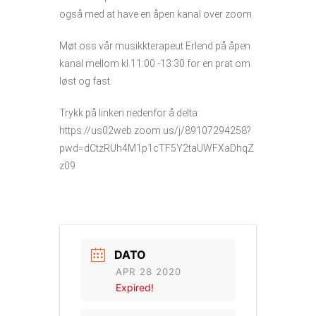
også med at have en åpen kanal over zoom.
Møt oss vår musikkterapeut Erlend på åpen
kanal mellom kl.11:00 -13:30 for en prat om
løst og fast.
Trykk på linken nedenfor å delta:
https://us02web.zoom.us/j/89107294258?
pwd=dCtzRUh4M1p1cTF5Y2taUWFXaDhqZ
z09
DATO
APR 28 2020
Expired!