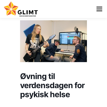
Gå
til
Meny
innhold
VI TILBYR
NYHETER
KALENDER
OM OSS
KONTAKT
ENGLISH
Øvning til
verdensdagen for
psykisk helse